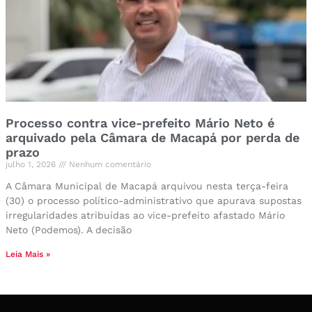
Processo contra vice-prefeito Mário Neto é
arquivado pela Câmara de Macapá por perda de
prazo
julho 1, 2026
Nenhum comentário
A Câmara Municipal de Macapá arquivou nesta terça-feira
(30) o processo político-administrativo que apurava supostas
irregularidades atribuídas ao vice-prefeito afastado Mário
Neto (Podemos). A decisão
Leia Mais »