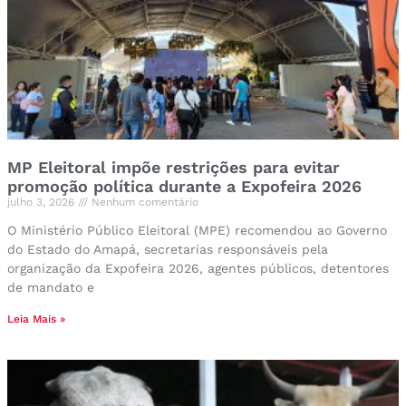
MP Eleitoral impõe restrições para evitar
promoção política durante a Expofeira 2026
julho 3, 2026
Nenhum comentário
O Ministério Público Eleitoral (MPE) recomendou ao Governo
do Estado do Amapá, secretarias responsáveis pela
organização da Expofeira 2026, agentes públicos, detentores
de mandato e
Leia Mais »