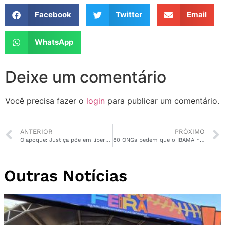
Facebook
Twitter
Email
WhatsApp
Deixe um comentário
Você precisa fazer o
login
para publicar um comentário.
ANTERIOR
PRÓXIMO
Oiapoque: Justiça põe em liberdade mãe acusada de torturar e abandonar os próprios filhos
80 ONGs pedem que o IBAMA não permita exploração de petróleo no Amapá
Outras Notícias