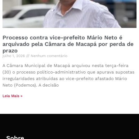
Processo contra vice-prefeito Mário Neto é
arquivado pela Câmara de Macapá por perda de
prazo
julho 1, 2026
Nenhum comentário
A Câmara Municipal de Macapá arquivou nesta terça-feira
(30) o processo político-administrativo que apurava supostas
irregularidades atribuídas ao vice-prefeito afastado Mário
Neto (Podemos). A decisão
Leia Mais »
Sobre