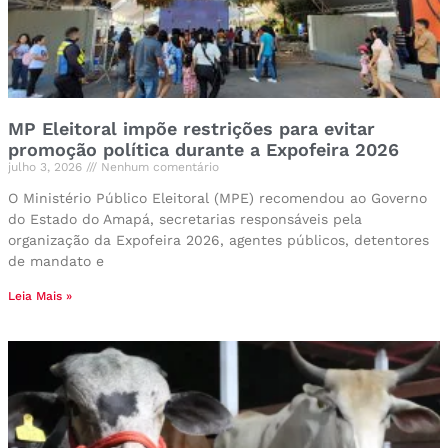
MP Eleitoral impõe restrições para evitar
promoção política durante a Expofeira 2026
julho 3, 2026
Nenhum comentário
O Ministério Público Eleitoral (MPE) recomendou ao Governo
do Estado do Amapá, secretarias responsáveis pela
organização da Expofeira 2026, agentes públicos, detentores
de mandato e
Leia Mais »