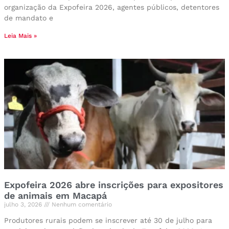
organização da Expofeira 2026, agentes públicos, detentores
de mandato e
Leia Mais »
Expofeira 2026 abre inscrições para expositores
de animais em Macapá
julho 3, 2026
Nenhum comentário
Produtores rurais podem se inscrever até 30 de julho para