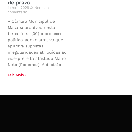
de prazo
julho 1, 2026
Nenhum
comentário
A Câmara Municipal de
Macapá arquivou nesta
terça-feira (30) o processo
político-administrativo que
apurava supostas
irregularidades atribuídas ao
vice-prefeito afastado Mário
Neto (Podemos). A decisão
Leia Mais »