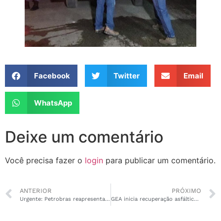
Facebook
Twitter
Email
WhatsApp
Deixe um comentário
Você precisa fazer o
login
para publicar um comentário.
ANTERIOR
PRÓXIMO
Urgente: Petrobras reapresenta pedido de licença para pesquisa no Amapá
GEA inicia recuperação asfáltica da rodovia que liga Santana e Mazagão