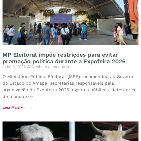
MP Eleitoral impõe restrições para evitar
promoção política durante a Expofeira 2026
julho 3, 2026
Nenhum comentário
O Ministério Público Eleitoral (MPE) recomendou ao Governo
do Estado do Amapá, secretarias responsáveis pela
organização da Expofeira 2026, agentes públicos, detentores
de mandato e
Leia Mais »