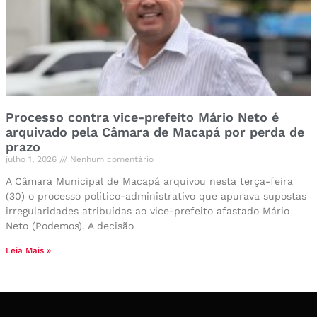
Processo contra vice-prefeito Mário Neto é
arquivado pela Câmara de Macapá por perda de
prazo
julho 1, 2026
Nenhum comentário
A Câmara Municipal de Macapá arquivou nesta terça-feira
(30) o processo político-administrativo que apurava supostas
irregularidades atribuídas ao vice-prefeito afastado Mário
Neto (Podemos). A decisão
Leia Mais »