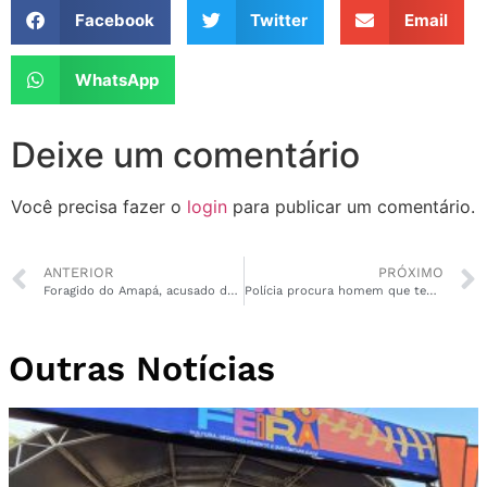
Facebook
Twitter
Email
WhatsApp
Deixe um comentário
Você precisa fazer o
login
para publicar um comentário.
ANTERIOR
PRÓXIMO
Foragido do Amapá, acusado de vários homicídios, é preso em Chapecó/SC
Polícia procura homem que tentou matar a ex-namorada e mais duas vítimas
Outras Notícias