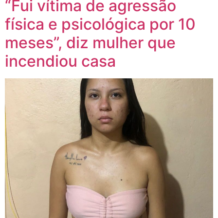
“Fui vítima de agressão
física e psicológica por 10
meses”, diz mulher que
incendiou casa