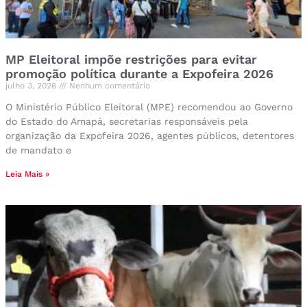
MP Eleitoral impõe restrições para evitar
promoção política durante a Expofeira 2026
julho 3, 2026
Nenhum comentário
O Ministério Público Eleitoral (MPE) recomendou ao Governo
do Estado do Amapá, secretarias responsáveis pela
organização da Expofeira 2026, agentes públicos, detentores
de mandato e
Leia Mais »