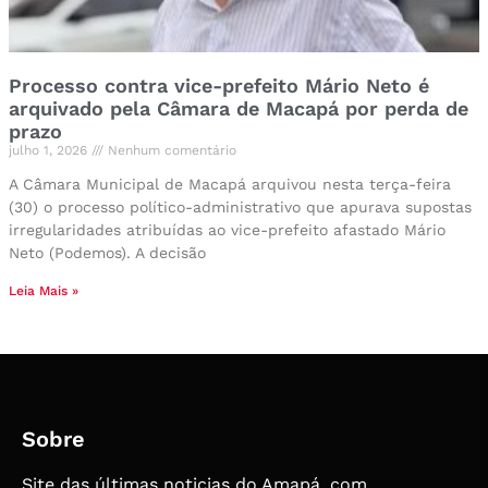
Processo contra vice-prefeito Mário Neto é
arquivado pela Câmara de Macapá por perda de
prazo
julho 1, 2026
Nenhum comentário
A Câmara Municipal de Macapá arquivou nesta terça-feira
(30) o processo político-administrativo que apurava supostas
irregularidades atribuídas ao vice-prefeito afastado Mário
Neto (Podemos). A decisão
Leia Mais »
Sobre
Site das últimas noticias do Amapá, com