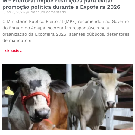
MP Eleitoral impõe restrições para evitar
promoção política durante a Expofeira 2026
julho 3, 2026
Nenhum comentário
O Ministério Público Eleitoral (MPE) recomendou ao Governo
do Estado do Amapá, secretarias responsáveis pela
organização da Expofeira 2026, agentes públicos, detentores
de mandato e
Leia Mais »