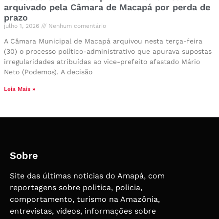
arquivado pela Câmara de Macapá por perda de
prazo
julho 1, 2026
Nenhum comentário
A Câmara Municipal de Macapá arquivou nesta terça-feira
(30) o processo político-administrativo que apurava supostas
irregularidades atribuídas ao vice-prefeito afastado Mário
Neto (Podemos). A decisão
Leia Mais »
Sobre
Site das últimas noticias do Amapá, com
reportagens sobre politica, policia,
comportamento, turismo na Amazônia,
entrevistas, vídeos, informações sobre