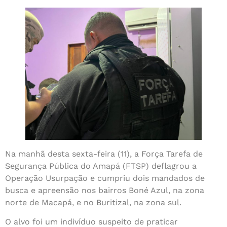
Na manhã desta sexta-feira (11), a Força Tarefa de
Segurança Pública do Amapá (FTSP) deflagrou a
Operação Usurpação e cumpriu dois mandados de
busca e apreensão nos bairros Boné Azul, na zona
norte de Macapá, e no Buritizal, na zona sul.
O alvo foi um indivíduo suspeito de praticar