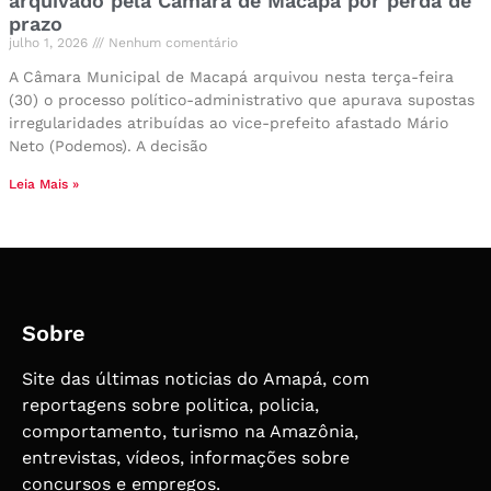
arquivado pela Câmara de Macapá por perda de
prazo
julho 1, 2026
Nenhum comentário
A Câmara Municipal de Macapá arquivou nesta terça-feira
(30) o processo político-administrativo que apurava supostas
irregularidades atribuídas ao vice-prefeito afastado Mário
Neto (Podemos). A decisão
Leia Mais »
Sobre
Site das últimas noticias do Amapá, com
reportagens sobre politica, policia,
comportamento, turismo na Amazônia,
entrevistas, vídeos, informações sobre
concursos e empregos.