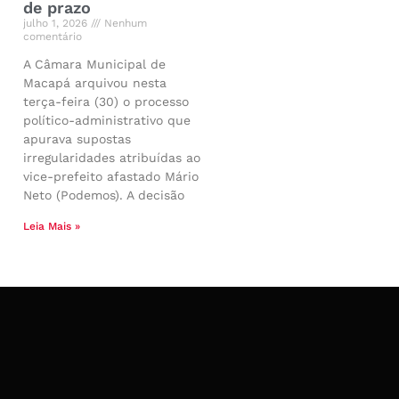
de prazo
julho 1, 2026
Nenhum
comentário
A Câmara Municipal de
Macapá arquivou nesta
terça-feira (30) o processo
político-administrativo que
apurava supostas
irregularidades atribuídas ao
vice-prefeito afastado Mário
Neto (Podemos). A decisão
Leia Mais »