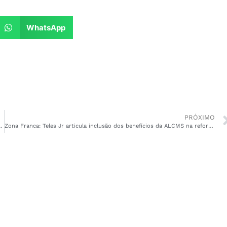
WhatsApp
PRÓXIMO
 ICMS sobre compras em sites estrangeiros
Zona Franca: Teles Jr articula inclusão dos benefícios da ALCMS na reforma tributária