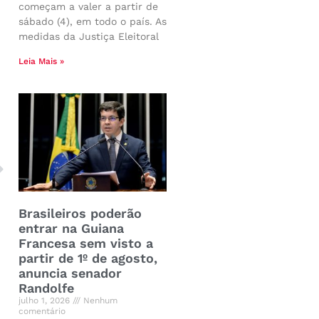
começam a valer a partir de
sábado (4), em todo o país. As
medidas da Justiça Eleitoral
Leia Mais »
Brasileiros poderão
entrar na Guiana
Francesa sem visto a
partir de 1º de agosto,
anuncia senador
Randolfe
julho 1, 2026
Nenhum
comentário