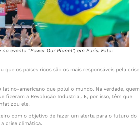
a no evento “Power Our Planet”, em Paris. Foto:
que os países ricos são os mais responsáveis ​​pela crise
vo latino-americano que polui o mundo. Na verdade, quem
e fizeram a Revolução Industrial. E, por isso, têm que
nfatizou ele.
eiro com o objetivo de fazer um alerta para o futuro do
a crise climática.