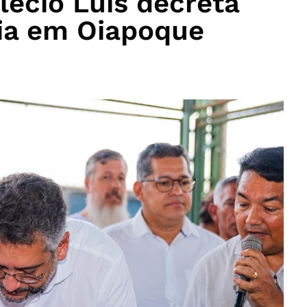
écio Luís decreta
ia em Oiapoque