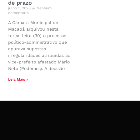
de prazo
julho 1, 2026
Nenhum
comentário
A Câmara Municipal de
Macapá arquivou nesta
terça-feira (30) o processo
político-administrativo que
apurava supostas
irregularidades atribuídas ao
vice-prefeito afastado Mário
Neto (Podemos). A decisão
Leia Mais »