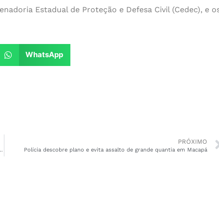
nadoria Estadual de Proteção e Defesa Civil (Cedec), e o
WhatsApp
PRÓXIMO
o policial são encontrados com criminoso em Macapá
Polícia descobre plano e evita assalto de grande quantia em Macapá