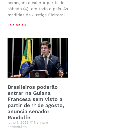
começam a valer a partir de
sábado (4), em todo o país. As
medidas da Justiça Eleitoral
Leia Mais »
Brasileiros poderão
entrar na Guiana
Francesa sem visto a
partir de 1º de agosto,
anuncia senador
Randolfe
julho 1, 2026
Nenhum
comentário