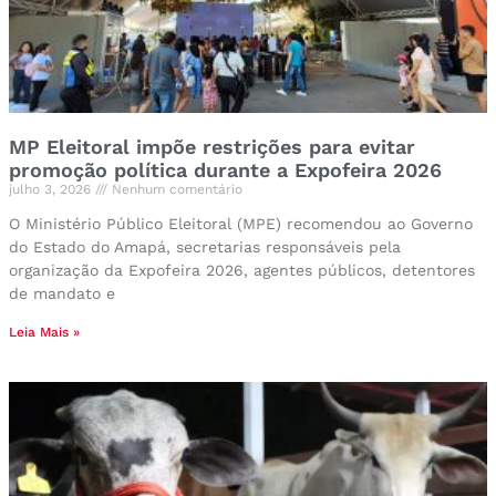
MP Eleitoral impõe restrições para evitar
promoção política durante a Expofeira 2026
julho 3, 2026
Nenhum comentário
O Ministério Público Eleitoral (MPE) recomendou ao Governo
do Estado do Amapá, secretarias responsáveis pela
organização da Expofeira 2026, agentes públicos, detentores
de mandato e
Leia Mais »