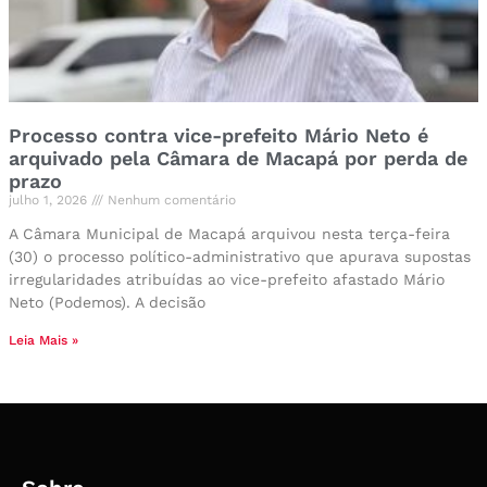
Processo contra vice-prefeito Mário Neto é
arquivado pela Câmara de Macapá por perda de
prazo
julho 1, 2026
Nenhum comentário
A Câmara Municipal de Macapá arquivou nesta terça-feira
(30) o processo político-administrativo que apurava supostas
irregularidades atribuídas ao vice-prefeito afastado Mário
Neto (Podemos). A decisão
Leia Mais »