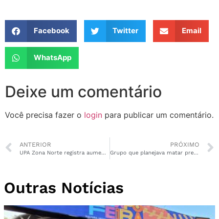
Facebook
Twitter
Email
WhatsApp
Deixe um comentário
Você precisa fazer o
login
para publicar um comentário.
ANTERIOR
PRÓXIMO
UPA Zona Norte registra aumento de 40% nos atendimentos por síndromes respiratórias
Grupo que planejava matar prefeito no Pará é alvo de ação policial em Santana
Outras Notícias