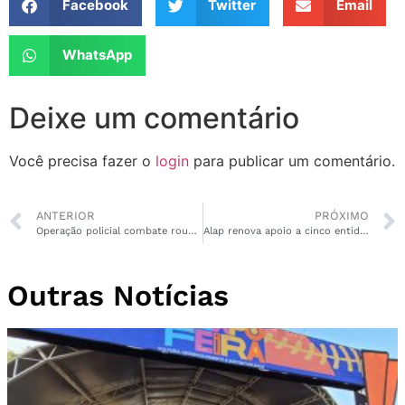
Facebook
Twitter
Email
WhatsApp
Deixe um comentário
Você precisa fazer o
login
para publicar um comentário.
ANTERIOR
PRÓXIMO
Operação policial combate roubo de combustível no Amapá
Alap renova apoio a cinco entidades que fazem trabalho social no Amapá
Outras Notícias