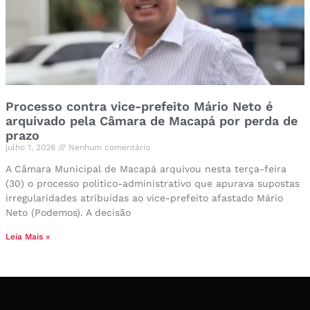
Processo contra vice-prefeito Mário Neto é
arquivado pela Câmara de Macapá por perda de
prazo
julho 1, 2026
Nenhum comentário
A Câmara Municipal de Macapá arquivou nesta terça-feira
(30) o processo político-administrativo que apurava supostas
irregularidades atribuídas ao vice-prefeito afastado Mário
Neto (Podemos). A decisão
Leia Mais »