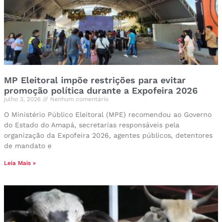
MP Eleitoral impõe restrições para evitar
promoção política durante a Expofeira 2026
julho 3, 2026
Nenhum comentário
O Ministério Público Eleitoral (MPE) recomendou ao Governo
do Estado do Amapá, secretarias responsáveis pela
organização da Expofeira 2026, agentes públicos, detentores
de mandato e
Leia Mais »