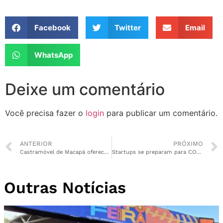
Facebook
Twitter
Email
WhatsApp
Deixe um comentário
Você precisa fazer o
login
para publicar um comentário.
ANTERIOR
PRÓXIMO
Castramóvel de Macapá oferece castração gratuita para cães e gatos
Startups se preparam para COP30 com inovações e sustentabilidade
Outras Notícias