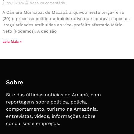
julho 1, 2026
Nenhum comentário
A Câmara Municipal de Macapá arquivou nesta terça-feira
(30) o processo político-administrativo que apurava supostas
irregularidades atribuídas ao vice-prefeito afastado Mário
Neto (Podemos). A decisão
Leia Mais »
Sobre
Site das últimas noticias do Amapá, com
reportagens sobre politica, policia,
comportamento, turismo na Amazônia,
entrevistas, vídeos, informações sobre
concursos e empregos.