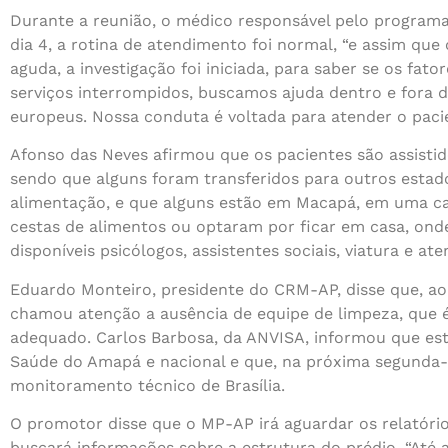
Durante a reunião, o médico responsável pelo programa,
dia 4, a rotina de atendimento foi normal, “e assim qu
aguda, a investigação foi iniciada, para saber se os fato
serviços interrompidos, buscamos ajuda dentro e fora d
europeus. Nossa conduta é voltada para atender o pacien
Afonso das Neves afirmou que os pacientes são assisti
sendo que alguns foram transferidos para outros estad
alimentação, e que alguns estão em Macapá, em uma ca
cestas de alimentos ou optaram por ficar em casa, onde
disponíveis psicólogos, assistentes sociais, viatura e a
Eduardo Monteiro, presidente do CRM-AP, disse que, ao 
chamou atenção a ausência de equipe de limpeza, que é f
adequado. Carlos Barbosa, da ANVISA, informou que est
Saúde do Amapá e nacional e que, na próxima segunda-fei
monitoramento técnico de Brasília.
O promotor disse que o MP-AP irá aguardar os relatório
buscará informações sobre a estrutura do prédio. “Até