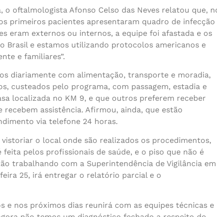
 o oftalmologista Afonso Celso das Neves relatou que, n
e os primeiros pacientes apresentaram quadro de infecção
res eram externos ou internos, a equipe foi afastada e os
o Brasil e estamos utilizando protocolos americanos e
te e familiares”.
dos diariamente com alimentação, transporte e moradia,
os, custeados pelo programa, com passagem, estadia e
sa localizada no KM 9, e que outros preferem receber
 recebem assistência. Afirmou, ainda, que estão
tendimento via telefone 24 horas.
vistoriar o local onde são realizados os procedimentos,
eita pelos profissionais de saúde, e o piso que não é
ão trabalhando com a Superintendência de Vigilância em
ra 25, irá entregar o relatório parcial e o
s e nos próximos dias reunirá com as equipes técnicas e
 agora não temos um diagnóstico fechado a respeito do