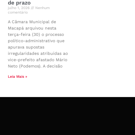
de prazo
julho 1, 2026
Nenhum
comentário
A Câmara Municipal de
Macapá arquivou nesta
terça-feira (30) o processo
político-administrativo que
apurava supostas
irregularidades atribuídas ao
vice-prefeito afastado Mário
Neto (Podemos). A decisão
Leia Mais »