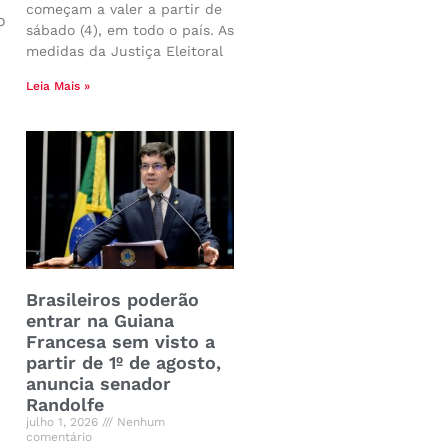
começam a valer a partir de
o
sábado (4), em todo o país. As
medidas da Justiça Eleitoral
Leia Mais »
Brasileiros poderão
entrar na Guiana
Francesa sem visto a
partir de 1º de agosto,
anuncia senador
Randolfe
julho 1, 2026
Nenhum
comentário