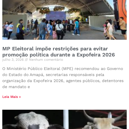
MP Eleitoral impõe restrições para evitar
promoção política durante a Expofeira 2026
julho 3, 2026
Nenhum comentário
O Ministério Público Eleitoral (MPE) recomendou ao Governo
do Estado do Amapá, secretarias responsáveis pela
organização da Expofeira 2026, agentes públicos, detentores
de mandato e
Leia Mais »