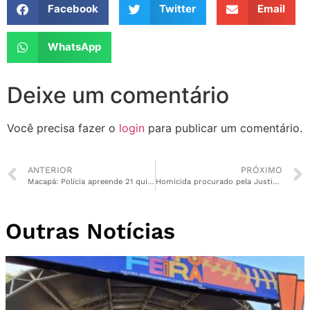
Facebook
Twitter
Email
WhatsApp
Deixe um comentário
Você precisa fazer o
login
para publicar um comentário.
ANTERIOR
PRÓXIMO
Macapá: Polícia apreende 21 quilos de drogas e da prejuízo de R$ 400 mil ao crime organizado
Homicida procurado pela Justiça maranhense é preso pela PC em Macapá
Outras Notícias