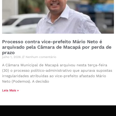
Processo contra vice-prefeito Mário Neto é
arquivado pela Câmara de Macapá por perda de
prazo
julho 1, 2026
Nenhum comentário
A Câmara Municipal de Macapá arquivou nesta terça-feira
(30) o processo político-administrativo que apurava supostas
irregularidades atribuídas ao vice-prefeito afastado Mário
Neto (Podemos). A decisão
Leia Mais »