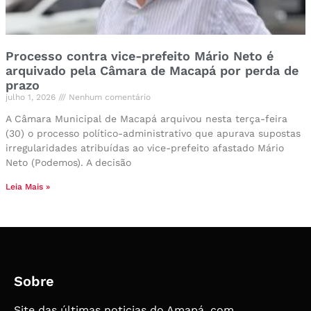
Processo contra vice-prefeito Mário Neto é
arquivado pela Câmara de Macapá por perda de
prazo
julho 1, 2026
Nenhum comentário
A Câmara Municipal de Macapá arquivou nesta terça-feira
(30) o processo político-administrativo que apurava supostas
irregularidades atribuídas ao vice-prefeito afastado Mário
Neto (Podemos). A decisão
Leia Mais »
Sobre
Site das últimas noticias do Amapá, com