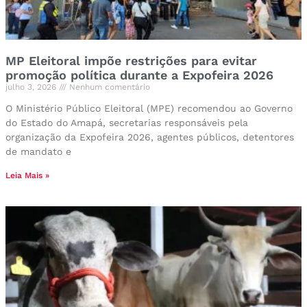
MP Eleitoral impõe restrições para evitar
promoção política durante a Expofeira 2026
julho 3, 2026
Nenhum comentário
O Ministério Público Eleitoral (MPE) recomendou ao Governo
do Estado do Amapá, secretarias responsáveis pela
organização da Expofeira 2026, agentes públicos, detentores
de mandato e
Leia Mais »