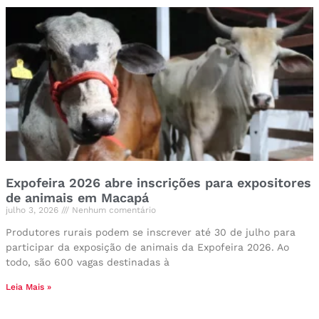
Expofeira 2026 abre inscrições para expositores
de animais em Macapá
julho 3, 2026
Nenhum comentário
Produtores rurais podem se inscrever até 30 de julho para
participar da exposição de animais da Expofeira 2026. Ao
todo, são 600 vagas destinadas à
Leia Mais »