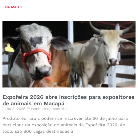
Leia Mais »
Expofeira 2026 abre inscrições para expositores
de animais em Macapá
julho 3, 2026
Nenhum comentário
Produtores rurais podem se inscrever até 30 de julho para
participar da exposição de animais da Expofeira 2026. Ao
todo, são 600 vagas destinadas à