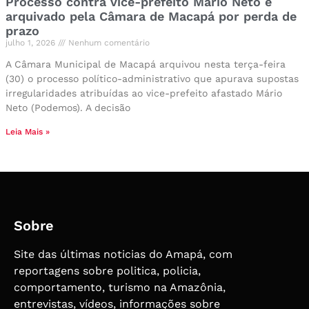
Processo contra vice-prefeito Mário Neto é
arquivado pela Câmara de Macapá por perda de
prazo
julho 1, 2026
Nenhum comentário
A Câmara Municipal de Macapá arquivou nesta terça-feira
(30) o processo político-administrativo que apurava supostas
irregularidades atribuídas ao vice-prefeito afastado Mário
Neto (Podemos). A decisão
Leia Mais »
Sobre
Site das últimas noticias do Amapá, com
reportagens sobre politica, policia,
comportamento, turismo na Amazônia,
entrevistas, vídeos, informações sobre