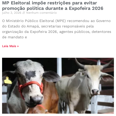
MP Eleitoral impõe restrições para evitar
promoção política durante a Expofeira 2026
julho 3, 2026
Nenhum comentário
O Ministério Público Eleitoral (MPE) recomendou ao Governo
do Estado do Amapá, secretarias responsáveis pela
organização da Expofeira 2026, agentes públicos, detentores
de mandato e
Leia Mais »