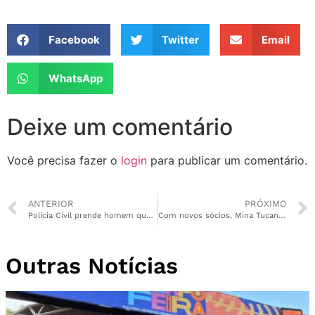
Facebook
Twitter
Email
WhatsApp
Deixe um comentário
Você precisa fazer o
login
para publicar um comentário.
ANTERIOR
PRÓXIMO
Polícia Civil prende homem que aparece em vídeo tentando matar a ex-mulher
Com novos sócios, Mina Tucano deve retomar as atividades em Pedra Branca
Outras Notícias