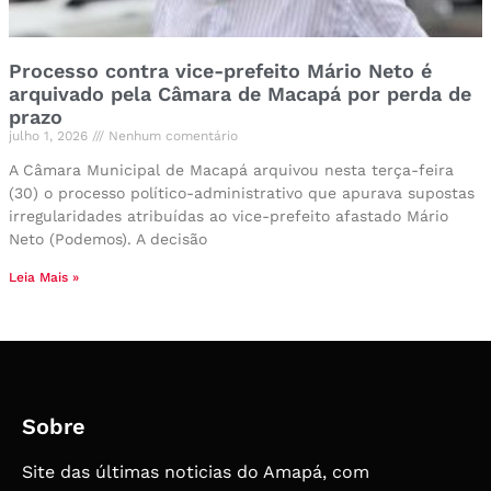
Processo contra vice-prefeito Mário Neto é
arquivado pela Câmara de Macapá por perda de
prazo
julho 1, 2026
Nenhum comentário
A Câmara Municipal de Macapá arquivou nesta terça-feira
(30) o processo político-administrativo que apurava supostas
irregularidades atribuídas ao vice-prefeito afastado Mário
Neto (Podemos). A decisão
Leia Mais »
Sobre
Site das últimas noticias do Amapá, com