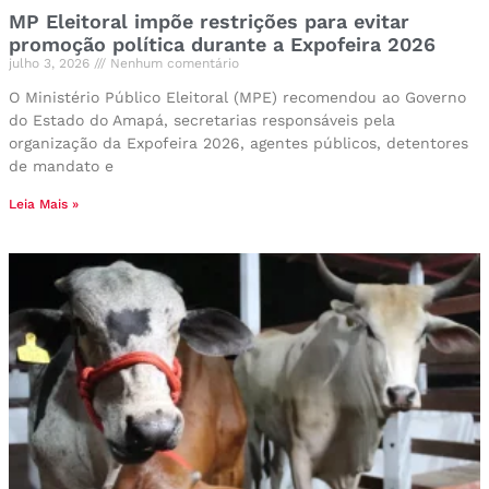
MP Eleitoral impõe restrições para evitar
promoção política durante a Expofeira 2026
julho 3, 2026
Nenhum comentário
O Ministério Público Eleitoral (MPE) recomendou ao Governo
do Estado do Amapá, secretarias responsáveis pela
organização da Expofeira 2026, agentes públicos, detentores
de mandato e
Leia Mais »