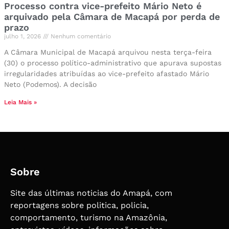
Processo contra vice-prefeito Mário Neto é
arquivado pela Câmara de Macapá por perda de
prazo
julho 1, 2026
Nenhum comentário
A Câmara Municipal de Macapá arquivou nesta terça-feira
(30) o processo político-administrativo que apurava supostas
irregularidades atribuídas ao vice-prefeito afastado Mário
Neto (Podemos). A decisão
Leia Mais »
Sobre
Site das últimas noticias do Amapá, com
reportagens sobre politica, policia,
comportamento, turismo na Amazônia,