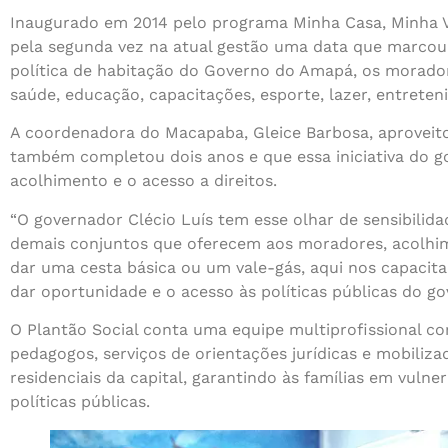
Inaugurado em 2014 pelo programa Minha Casa, Minha Vi
pela segunda vez na atual gestão uma data que marcou 
política de habitação do Governo do Amapá, os morado
saúde, educação, capacitações, esporte, lazer, entreten
A coordenadora do Macapaba, Gleice Barbosa, aproveitou
também completou dois anos e que essa iniciativa do g
acolhimento e o acesso a direitos.
“O governador Clécio Luís tem esse olhar de sensibilidad
demais conjuntos que oferecem aos moradores, acolhim
dar uma cesta básica ou um vale-gás, aqui nos capacitam
dar oportunidade e o acesso às políticas públicas do g
O Plantão Social conta uma equipe multiprofissional c
pedagogos, serviços de orientações jurídicas e mobili
residenciais da capital, garantindo às famílias em vulne
políticas públicas.