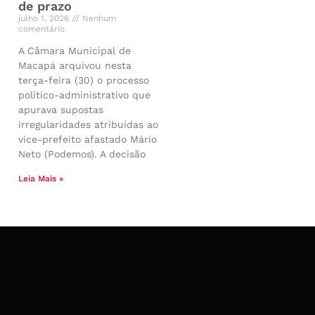
de prazo
julho 1, 2026
Nenhum
comentário
A Câmara Municipal de
Macapá arquivou nesta
terça-feira (30) o processo
político-administrativo que
apurava supostas
irregularidades atribuídas ao
vice-prefeito afastado Mário
Neto (Podemos). A decisão
Leia Mais »