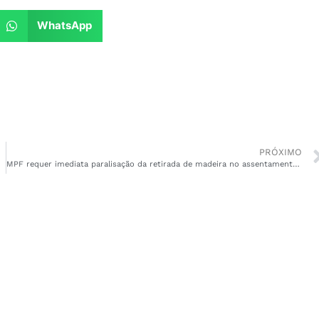
WhatsApp
PRÓXIMO
MPF requer imediata paralisação da retirada de madeira no assentamento extrativista Maracá, em Mazagão (AP)