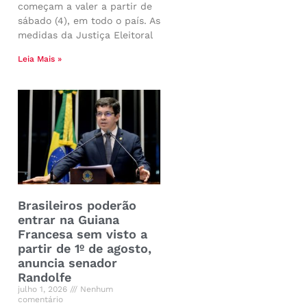
começam a valer a partir de
sábado (4), em todo o país. As
medidas da Justiça Eleitoral
Leia Mais »
Brasileiros poderão
entrar na Guiana
Francesa sem visto a
partir de 1º de agosto,
anuncia senador
Randolfe
julho 1, 2026
Nenhum
comentário