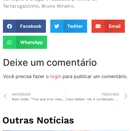
Tartarugalzinho, Bruno Mineiro.
Facebook
Twitter
Email
WhatsApp
Deixe um comentário
Você precisa fazer o
login
para publicar um comentário.
ANTERIOR
PRÓXIMO
Mais Visão: “Tive que tirar meu olho” relata paciente após cirurgia
Caso Kleber: réu é condenado a 21 anos e 9 meses pela morte do tenente
Outras Notícias