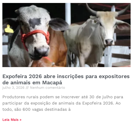
Expofeira 2026 abre inscrições para expositores
de animais em Macapá
julho 3, 2026
Nenhum comentário
Produtores rurais podem se inscrever até 30 de julho para
participar da exposição de animais da Expofeira 2026. Ao
todo, são 600 vagas destinadas à
Leia Mais »