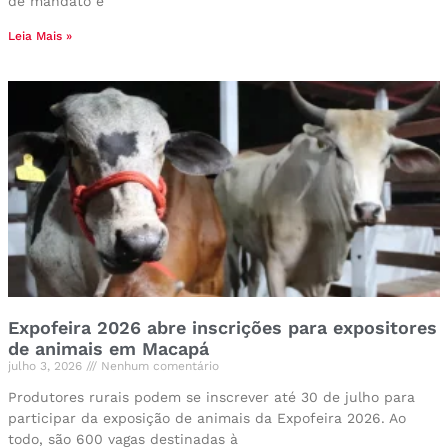
de mandato e
Leia Mais »
Expofeira 2026 abre inscrições para expositores
de animais em Macapá
julho 3, 2026
Nenhum comentário
Produtores rurais podem se inscrever até 30 de julho para
participar da exposição de animais da Expofeira 2026. Ao
todo, são 600 vagas destinadas à