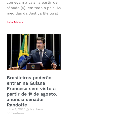
começam a valer a partir de
sábado (4), em todo o país. As
medidas da Justiça Eleitoral
Leia Mais »
Brasileiros poderão
entrar na Guiana
Francesa sem visto a
partir de 1º de agosto,
anuncia senador
Randolfe
julho 1, 2026
Nenhum
comentário