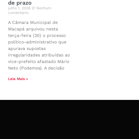
de prazo
julho 1, 2026
Nenhum
comentário
A Câmara Municipal de
Macapá arquivou nesta
terça-feira (30) o processo
político-administrativo que
apurava supostas
irregularidades atribuídas ao
vice-prefeito afastado Mário
Neto (Podemos). A decisão
Leia Mais »