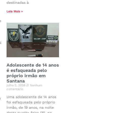
destinadas à
Leia Mais »
e
s
Adolescente de 14 anos
é esfaqueada pelo
próprio irmão em
Santana
julho 2, 2026
Nenhum
comentário
Uma adolescente de 14 anos
m
foi esfaqueada pelo próprio
irmão, de 19 anos, na noite
desta quarta-feira (1º), no