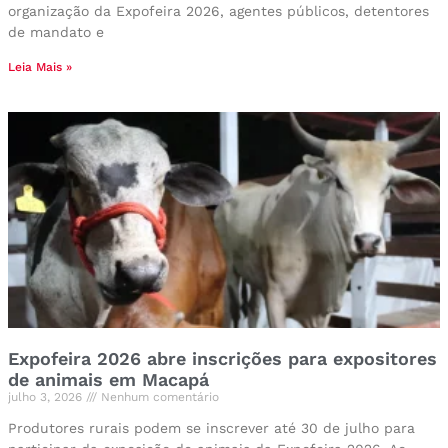
organização da Expofeira 2026, agentes públicos, detentores
de mandato e
Leia Mais »
Expofeira 2026 abre inscrições para expositores
de animais em Macapá
julho 3, 2026
Nenhum comentário
Produtores rurais podem se inscrever até 30 de julho para