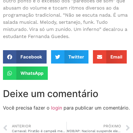
outro ponto é o excesso dos “paredões de som” que
abusam do volume e tocam ritmos diversos ao da
programação tradicional. “Não se escuta nada. É uma
salada musical. Melody, sertanejo, funk. Tudo
misturado. Vira só um zunido. Um inferno” decalrou a
estudante Fernanda Guedes.
Facebook
Twitter
Email
WhatsApp
Deixe um comentário
Você precisa fazer o
login
para publicar um comentário.
ANTERIOR
PRÓXIMO
Carnaval: Piratão é campeã mesmo com crise interna
MDB/AP: Nacional suspende eleições do diretório Estadual. Gilvam deve perder a Presidência