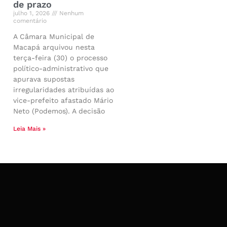
de prazo
julho 1, 2026
Nenhum
comentário
A Câmara Municipal de
Macapá arquivou nesta
terça-feira (30) o processo
político-administrativo que
apurava supostas
irregularidades atribuídas ao
vice-prefeito afastado Mário
Neto (Podemos). A decisão
Leia Mais »