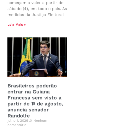
começam a valer a partir de
sábado (4), em todo o país. As
medidas da Justiça Eleitoral
Leia Mais »
Brasileiros poderão
entrar na Guiana
Francesa sem visto a
partir de 1º de agosto,
anuncia senador
Randolfe
julho 1, 2026
Nenhum
comentário