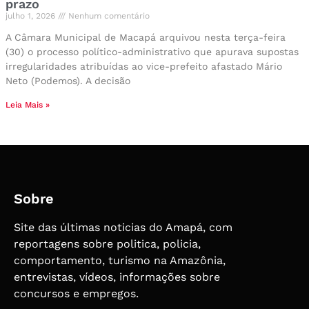
prazo
julho 1, 2026
Nenhum comentário
A Câmara Municipal de Macapá arquivou nesta terça-feira
(30) o processo político-administrativo que apurava supostas
irregularidades atribuídas ao vice-prefeito afastado Mário
Neto (Podemos). A decisão
Leia Mais »
Sobre
Site das últimas noticias do Amapá, com
reportagens sobre politica, policia,
comportamento, turismo na Amazônia,
entrevistas, vídeos, informações sobre
concursos e empregos.