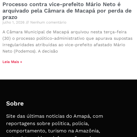
Processo contra vice-prefeito Mário Neto é
arquivado pela Câmara de Macapá por perda de
prazo
julho 1, 2026
Nenhum comentário
A Câmara Municipal de Macapá arquivou nesta terça-feira
(30) o processo político-administrativo que apurava supostas
irregularidades atribuídas ao vice-prefeito afastado Mário
Neto (Podemos). A decisão
Leia Mais »
Sobre
Site das últimas noticias do Amapá, com
reportagens sobre politica, policia,
comportamento, turismo na Amazônia,