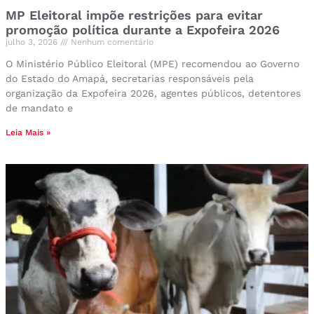
MP Eleitoral impõe restrições para evitar
promoção política durante a Expofeira 2026
julho 3, 2026
Nenhum comentário
O Ministério Público Eleitoral (MPE) recomendou ao Governo
do Estado do Amapá, secretarias responsáveis pela
organização da Expofeira 2026, agentes públicos, detentores
de mandato e
Leia Mais »