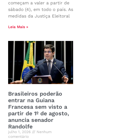
começam a valer a partir de
sábado (4), em todo o país. As
medidas da Justiça Eleitoral
Leia Mais »
Brasileiros poderão
entrar na Guiana
Francesa sem visto a
partir de 1º de agosto,
anuncia senador
Randolfe
julho 1, 2026
Nenhum
comentário