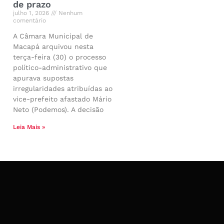
de prazo
julho 1, 2026
Nenhum
comentário
A Câmara Municipal de
Macapá arquivou nesta
terça-feira (30) o processo
político-administrativo que
apurava supostas
irregularidades atribuídas ao
vice-prefeito afastado Mário
Neto (Podemos). A decisão
Leia Mais »