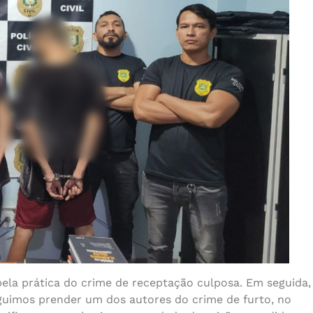
 pela prática do crime de receptação culposa. Em seguida,
eguimos prender um dos autores do crime de furto, no