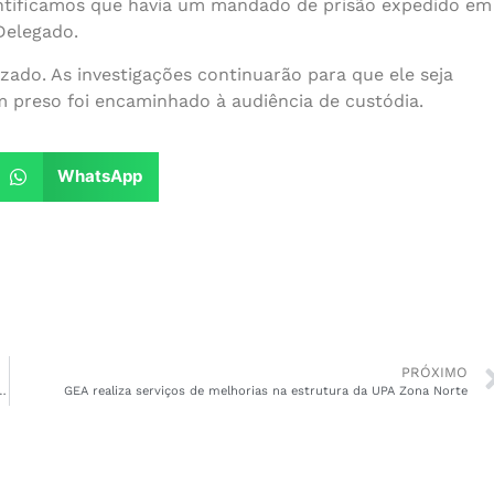
identificamos que havia um mandado de prisão expedido em
Delegado.
izado. As investigações continuarão para que ele seja
 preso foi encaminhado à audiência de custódia.
WhatsApp
PRÓXIMO
inha duas medidas protetivas contra o ex-marido
GEA realiza serviços de melhorias na estrutura da UPA Zona Norte