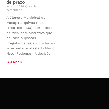
de prazo
julho 1, 2026
Nenhum
comentário
A Câmara Municipal de
Macapá arquivou nesta
terça-feira (30) o processo
político-administrativo que
apurava supostas
irregularidades atribuídas ao
vice-prefeito afastado Mário
Neto (Podemos). A decisão
Leia Mais »