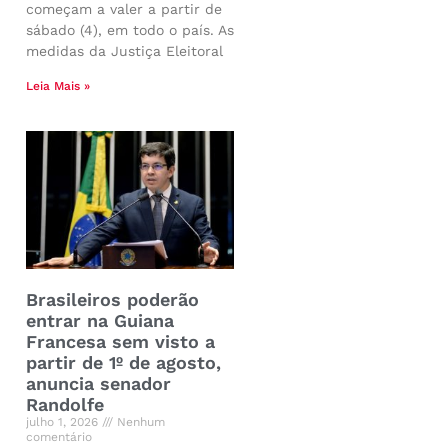
começam a valer a partir de
sábado (4), em todo o país. As
medidas da Justiça Eleitoral
Leia Mais »
Brasileiros poderão
entrar na Guiana
Francesa sem visto a
partir de 1º de agosto,
anuncia senador
Randolfe
julho 1, 2026
Nenhum
comentário