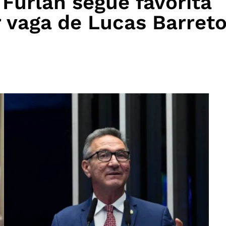
Furlan segue favorita
r vaga de Lucas Barret