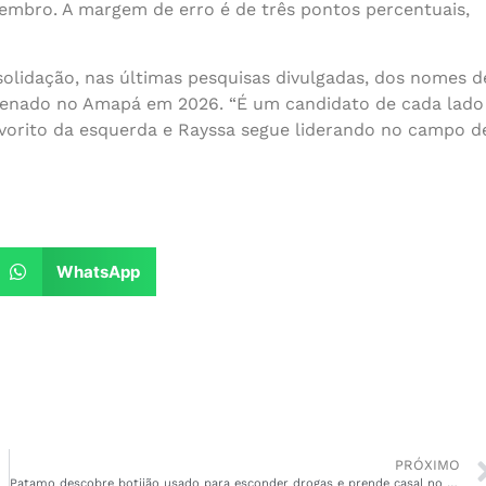
zembro. A margem de erro é de três pontos percentuais,
olidação, nas últimas pesquisas divulgadas, dos nomes d
 Senado no Amapá em 2026. “É um candidato de cada lado
vorito da esquerda e Rayssa segue liderando no campo d
WhatsApp
PRÓXIMO
Patamo descobre botijão usado para esconder drogas e prende casal no Cidade Nova