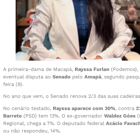
A primeira-dama de Macapá,
Rayssa Furlan
(Podemos),
eventual disputa ao
Senado
pelo
Amapá
, segundo pesqu
feira (9).
No ano que vem, o Senado renova 2/3 das suas cadeiras
No cenário testado,
Rayssa aparece com 30%
, contra
2
Barreto
(PSD) tem 13%. O ex-governador
Waldez Góes
(
Regional, chega a 7%. O deputado federal
Acácio Favac
ou não respondeu, 14%.