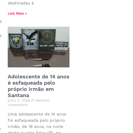
destinadas à
Leia Mais »
e
e
Adolescente de 14 anos
é esfaqueada pelo
próprio irmão em
Santana
julho 2, 2026
Nenhum
comentário
Uma adolescente de 14 anos
foi esfaqueada pelo próprio
irmão, de 19 anos, na noite
desta quarta-feira (1º), no