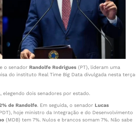
 e o senador
Randolfe Rodrigues
(PT), lideram uma
isa do instituto Real Time Big Data divulgada nesta terça
, elegendo dois senadores por estado.
2% de Randolfe
. Em seguida, o senador
Lucas
PDT), hoje ministro da Integração e do Desenvolvimento
ho
(MDB) tem 7%. Nulos e brancos somam 7%. Não sabe