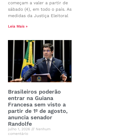
começam a valer a partir de
sábado (4), em todo o país. As
medidas da Justiça Eleitoral
Leia Mais »
Brasileiros poderão
entrar na Guiana
Francesa sem visto a
partir de 1º de agosto,
anuncia senador
Randolfe
julho 1, 2026
Nenhum
comentário