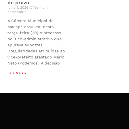
de prazo
julho 1, 2026
Nenhum
comentário
A Câmara Municipal de
Macapá arquivou nesta
terça-feira (30) o processo
político-administrativo que
apurava supostas
irregularidades atribuídas ao
vice-prefeito afastado Mário
Neto (Podemos). A decisão
Leia Mais »