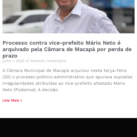
Processo contra vice-prefeito Mário Neto é
arquivado pela Câmara de Macapá por perda de
prazo
julho 1, 2026
Nenhum comentário
A Câmara Municipal de Macapá arquivou nesta terça-feira
(30) o processo político-administrativo que apurava supostas
irregularidades atribuídas ao vice-prefeito afastado Mário
Neto (Podemos). A decisão
Leia Mais »