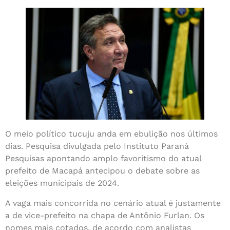
O meio político tucuju anda em ebulição nos últimos
dias. Pesquisa divulgada pelo Instituto Paraná
Pesquisas apontando amplo favoritismo do atual
prefeito de Macapá antecipou o debate sobre as
eleições municipais de 2024.
A vaga mais concorrida no cenário atual é justamente
a de vice-prefeito na chapa de Antônio Furlan. Os
nomes mais cotados, de acordo com analistas