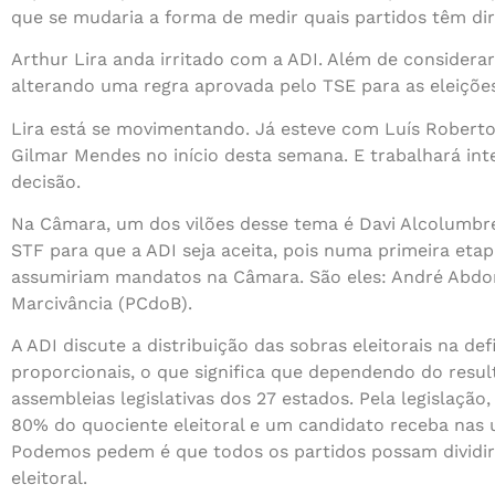
que se mudaria a forma de medir quais partidos têm dire
Arthur Lira anda irritado com a ADI. Além de considerar 
alterando uma regra aprovada pelo TSE para as eleiçõe
Lira está se movimentando. Já esteve com Luís Roberto
Gilmar Mendes no início desta semana. E trabalhará int
decisão.
Na Câmara, um dos vilões desse tema é Davi Alcolumbr
STF para que a ADI seja aceita, pois numa primeira eta
assumiriam mandatos na Câmara. São eles: André Abdon 
Marcivância (PCdoB).
A ADI discute a distribuição das sobras eleitorais na de
proporcionais, o que significa que dependendo do resu
assembleias legislativas dos 27 estados. Pela legislaçã
80% do quociente eleitoral e um candidato receba nas
Podemos pedem é que todos os partidos possam dividir 
eleitoral.