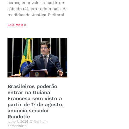
começam a valer a partir de
sábado (4), em todo o país. As
medidas da Justiça Eleitoral
Leia Mais »
Brasileiros poderão
entrar na Guiana
Francesa sem visto a
partir de 1º de agosto,
anuncia senador
Randolfe
julho 1, 2026
Nenhum
comentário