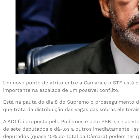
Um novo ponto de atrito entre a Câmara e o STF está c
importante na escalada de um possível conflito.
Está na pauta do dia 8 do Supremo o prosseguimento da
que trata da distribuição das vagas das sobras eleitorais
A ADI foi proposta pelo Podemos e pelo PSB e, se aceit
de sete deputados e dá-los a outros imediatamente. Is
deputados (quase 10% do total da Câmara) podem ter q