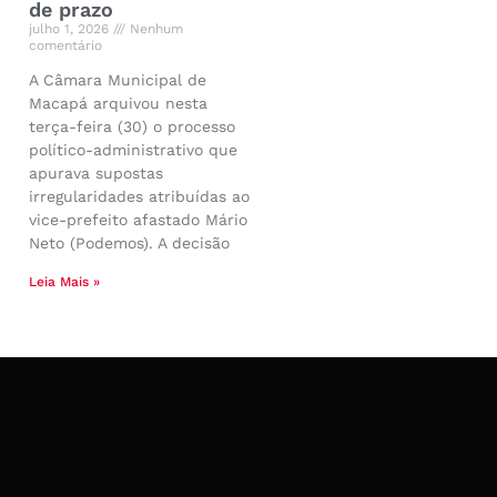
de prazo
julho 1, 2026
Nenhum
comentário
A Câmara Municipal de
Macapá arquivou nesta
terça-feira (30) o processo
político-administrativo que
apurava supostas
irregularidades atribuídas ao
vice-prefeito afastado Mário
Neto (Podemos). A decisão
Leia Mais »