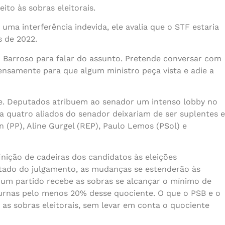
ito às sobras eleitorais.
uma interferência indevida, ele avalia que o STF estaria
s de 2022.
 Barroso para falar do assunto. Pretende conversar com
ensamente para que algum ministro peça vista e adie a
e. Deputados atribuem ao senador um intenso lobby no
pa quatro aliados do senador deixariam de ser suplentes e
(PP), Aline Gurgel (REP), Paulo Lemos (PSol) e
finição de cadeiras dos candidatos às eleições
ltado do julgamento, as mudanças se estenderão às
o, um partido recebe as sobras se alcançar o mínimo de
 urnas pelo menos 20% desse quociente. O que o PSB e o
as sobras eleitorais, sem levar em conta o quociente