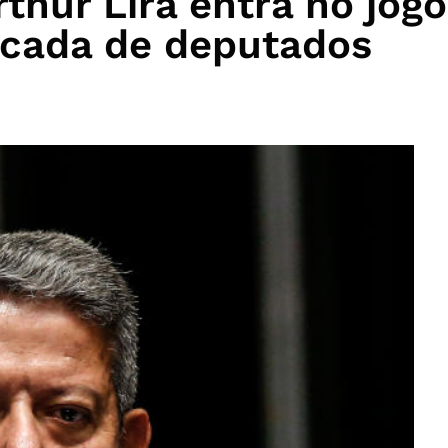
thur Lira entra no jogo
ncada de deputados