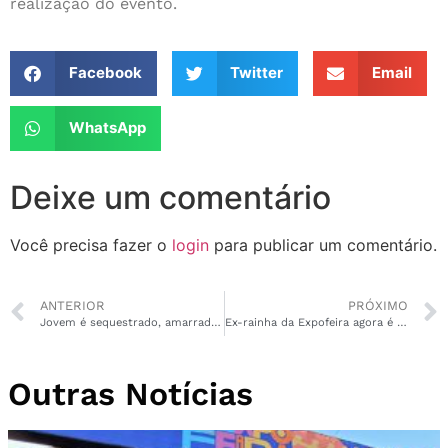
realização do evento.
Facebook
Twitter
Email
WhatsApp
Deixe um comentário
Você precisa fazer o
login
para publicar um comentário.
ANTERIOR
PRÓXIMO
Jovem é sequestrado, amarrado e morto por facção criminosa no P Help
Ex-rainha da Expofeira agora é destaque na gastronomia
Outras Notícias