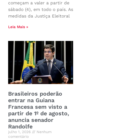
começam a valer a partir de
sábado (4), em todo o país. As
medidas da Justiça Eleitoral
Leia Mais »
Brasileiros poderão
entrar na Guiana
Francesa sem visto a
partir de 1º de agosto,
anuncia senador
Randolfe
julho 1, 2026
Nenhum
comentário