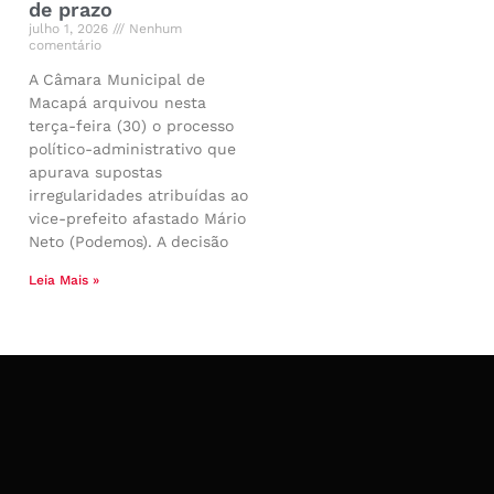
de prazo
julho 1, 2026
Nenhum
comentário
A Câmara Municipal de
Macapá arquivou nesta
terça-feira (30) o processo
político-administrativo que
apurava supostas
irregularidades atribuídas ao
vice-prefeito afastado Mário
Neto (Podemos). A decisão
Leia Mais »