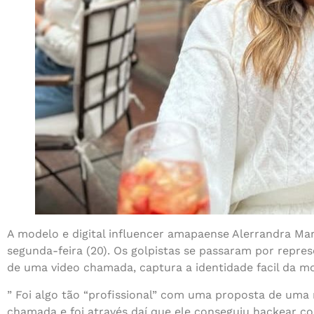
A modelo e digital influencer amapaense Alerrandra Mar
segunda-feira (20). Os golpistas se passaram por repr
de uma video chamada, captura a identidade facil da m
” Foi algo tão “profissional” com uma proposta de um
chamada e foi através daí que ele conseguiu hackear co