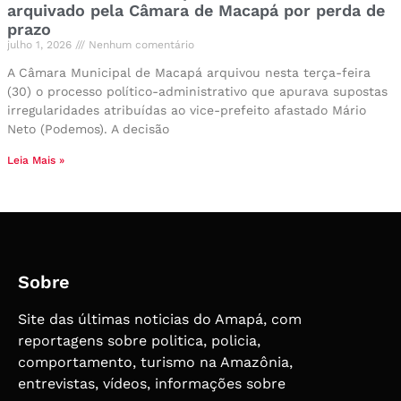
arquivado pela Câmara de Macapá por perda de
prazo
julho 1, 2026
Nenhum comentário
A Câmara Municipal de Macapá arquivou nesta terça-feira
(30) o processo político-administrativo que apurava supostas
irregularidades atribuídas ao vice-prefeito afastado Mário
Neto (Podemos). A decisão
Leia Mais »
Sobre
Site das últimas noticias do Amapá, com
reportagens sobre politica, policia,
comportamento, turismo na Amazônia,
entrevistas, vídeos, informações sobre