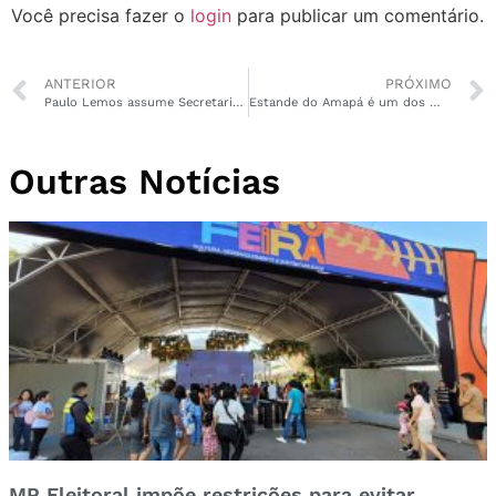
Você precisa fazer o
login
para publicar um comentário.
ANTERIOR
PRÓXIMO
Paulo Lemos assume Secretaria de Educação do Amapá; suplente Lucas Abrahão ocupará vaga na Câmara
Estande do Amapá é um dos mais visitados na COP30
Outras Notícias
MP Eleitoral impõe restrições para evitar