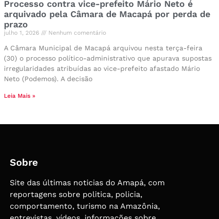
Processo contra vice-prefeito Mário Neto é
arquivado pela Câmara de Macapá por perda de
prazo
julho 1, 2026
Nenhum comentário
A Câmara Municipal de Macapá arquivou nesta terça-feira
(30) o processo político-administrativo que apurava supostas
irregularidades atribuídas ao vice-prefeito afastado Mário
Neto (Podemos). A decisão
Leia Mais »
Sobre
Site das últimas noticias do Amapá, com
reportagens sobre politica, policia,
comportamento, turismo na Amazônia,
entrevistas, vídeos, informações sobre