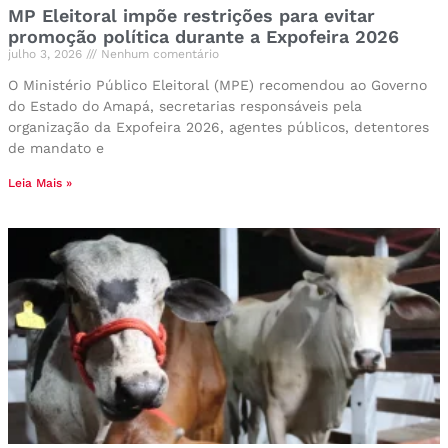
MP Eleitoral impõe restrições para evitar
promoção política durante a Expofeira 2026
julho 3, 2026
Nenhum comentário
O Ministério Público Eleitoral (MPE) recomendou ao Governo
do Estado do Amapá, secretarias responsáveis pela
organização da Expofeira 2026, agentes públicos, detentores
de mandato e
Leia Mais »