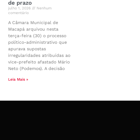
de prazo
julho 1, 2026
Nenhum
comentário
A Câmara Municipal de
Macapá arquivou nesta
terça-feira (30) o processo
político-administrativo que
apurava supostas
irregularidades atribuídas ao
vice-prefeito afastado Mário
Neto (Podemos). A decisão
Leia Mais »