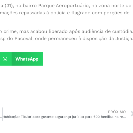
a (31), no bairro Parque Aeroportuário, na zona norte de
ações repassadas à polícia e flagrado com porções de
o crime, mas acabou liberado após audiência de custódia
osp do Pacoval, onde permaneceu à disposição da Justiça
WhatsApp
PRÓXIMO
5 no Amapá: mulher é morta a facadas pelo companheiro em Santana
Habitação: Titularidade garante segurança jurídica para 600 famílias na região da Norte-Sul