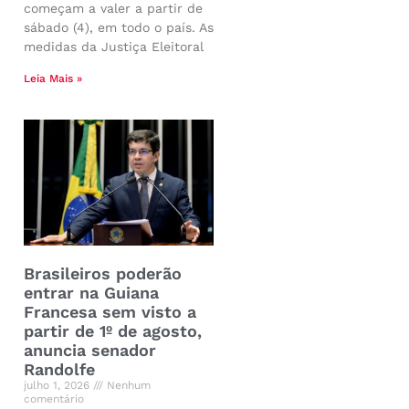
começam a valer a partir de
sábado (4), em todo o país. As
medidas da Justiça Eleitoral
Leia Mais »
Brasileiros poderão
entrar na Guiana
Francesa sem visto a
partir de 1º de agosto,
anuncia senador
Randolfe
julho 1, 2026
Nenhum
comentário