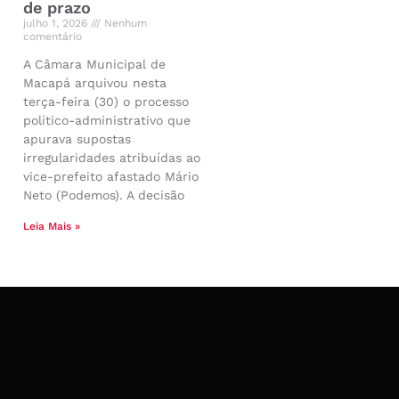
de prazo
julho 1, 2026
Nenhum
comentário
A Câmara Municipal de
Macapá arquivou nesta
terça-feira (30) o processo
político-administrativo que
apurava supostas
irregularidades atribuídas ao
vice-prefeito afastado Mário
Neto (Podemos). A decisão
Leia Mais »