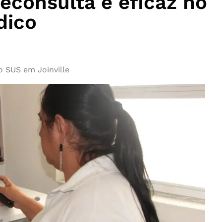
econsulta é eficaz no
dico
 SUS em Joinville