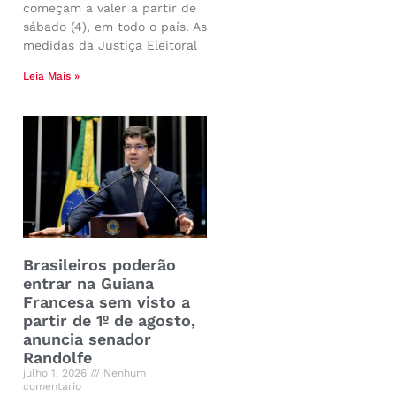
começam a valer a partir de
sábado (4), em todo o país. As
medidas da Justiça Eleitoral
Leia Mais »
Brasileiros poderão
entrar na Guiana
Francesa sem visto a
partir de 1º de agosto,
anuncia senador
Randolfe
julho 1, 2026
Nenhum
comentário