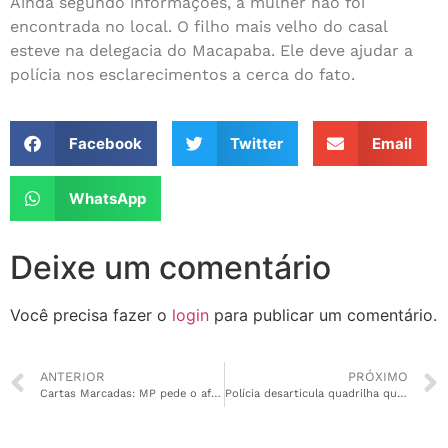
Ainda segundo informações, a mulher não foi
encontrada no local. O filho mais velho do casal
esteve na delegacia do Macapaba. Ele deve ajudar a
polícia nos esclarecimentos a cerca do fato.
Facebook
Twitter
Email
WhatsApp
Deixe um comentário
Você precisa fazer o
login
para publicar um comentário.
ANTERIOR
PRÓXIMO
Cartas Marcadas: MP pede o afastamento do prefeito de Mazagão e prisão de envolvidos
Polícia desarticula quadrilha que aplicava, de dentro do Iapen, o “golpe da Novinha”