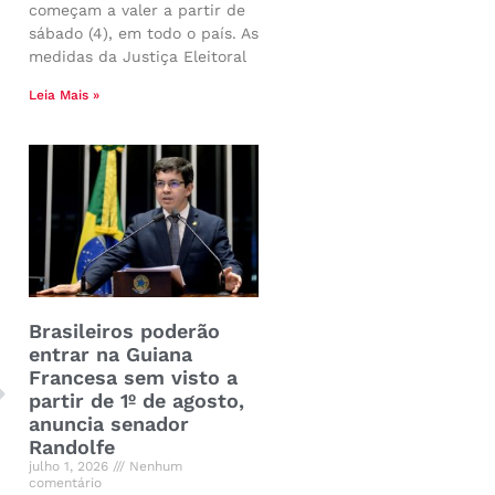
começam a valer a partir de
sábado (4), em todo o país. As
medidas da Justiça Eleitoral
Leia Mais »
Brasileiros poderão
entrar na Guiana
Francesa sem visto a
partir de 1º de agosto,
anuncia senador
Randolfe
julho 1, 2026
Nenhum
comentário