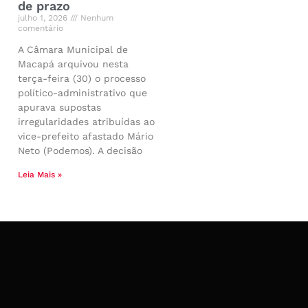
de prazo
julho 1, 2026
Nenhum
comentário
A Câmara Municipal de
Macapá arquivou nesta
terça-feira (30) o processo
político-administrativo que
apurava supostas
irregularidades atribuídas ao
vice-prefeito afastado Mário
Neto (Podemos). A decisão
Leia Mais »