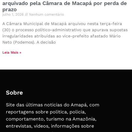
arquivado pela Câmara de Macapá por perda de
prazo
julho 1, 2026
Nenhum comentário
A Câmara Municipal de Macapá arquivou nesta terça-feira
(30) o processo político-administrativo que apurava supostas
irregularidades atribuídas ao vice-prefeito afastado Mário
Neto (Podemos). A decisão
Leia Mais »
Sobre
Site das últimas noticias do Amapá, com
reportagens sobre politica, policia,
comportamento, turismo na Amazônia,
entrevistas, vídeos, informações sobre