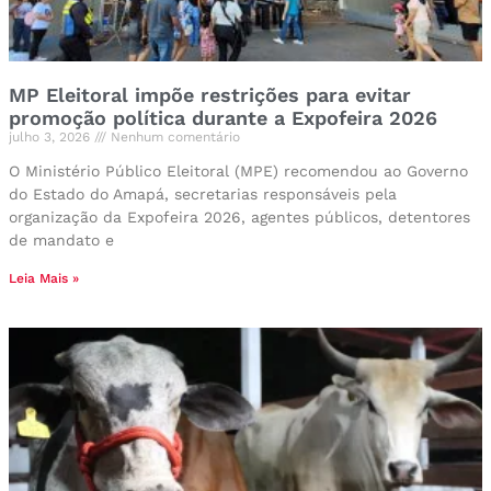
MP Eleitoral impõe restrições para evitar
promoção política durante a Expofeira 2026
julho 3, 2026
Nenhum comentário
O Ministério Público Eleitoral (MPE) recomendou ao Governo
do Estado do Amapá, secretarias responsáveis pela
organização da Expofeira 2026, agentes públicos, detentores
de mandato e
Leia Mais »