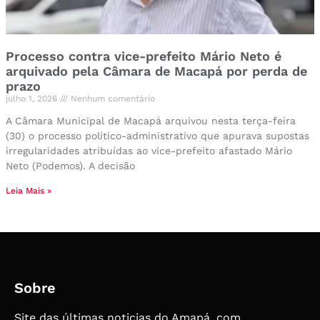
Processo contra vice-prefeito Mário Neto é
arquivado pela Câmara de Macapá por perda de
prazo
julho 1, 2026
Nenhum comentário
A Câmara Municipal de Macapá arquivou nesta terça-feira
(30) o processo político-administrativo que apurava supostas
irregularidades atribuídas ao vice-prefeito afastado Mário
Neto (Podemos). A decisão
Leia Mais »
Sobre
Site das últimas noticias do Amapá, com