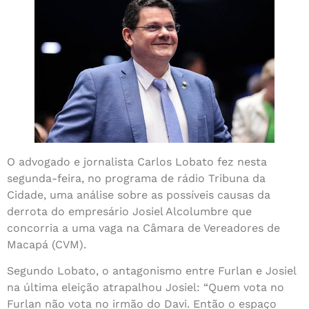
O advogado e jornalista Carlos Lobato fez nesta
segunda-feira, no programa de rádio Tribuna da
Cidade, uma análise sobre as possíveis causas da
derrota do empresário Josiel Alcolumbre que
concorria a uma vaga na Câmara de Vereadores de
Macapá (CVM).
Segundo Lobato, o antagonismo entre Furlan e Josiel
na última eleição atrapalhou Josiel: “Quem vota no
Furlan não vota no irmão do Davi. Então o espaço